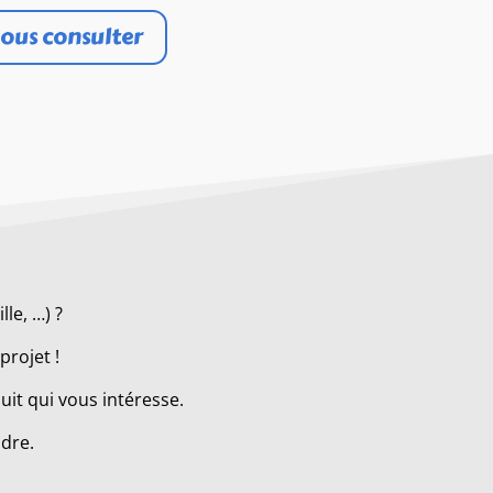
ous consulter
le, …) ?
projet !
it qui vous intéresse.
ndre.