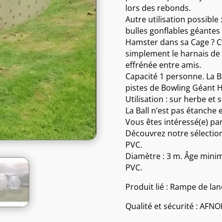
lors des rebonds.
Autre utilisation possibl
bulles gonflables géantes
Hamster dans sa Cage ? C’e
simplement le harnais de 
effrénée entre amis.
Capacité 1 personne. La Ba
pistes de Bowling Géant 
Utilisation : sur herbe et 
La Ball n’est pas étanche e
Vous êtes intéressé(e) pa
Découvrez notre sélection
PVC.
Diamètre : 3 m. Âge minim
PVC.
Produit lié : Rampe de l
Qualité et sécurité : AFN