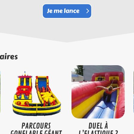
Je me lance
aires
PARCOURS
DUEL À
GONFLABLE GÉANT
L’ELASTIQUE 2