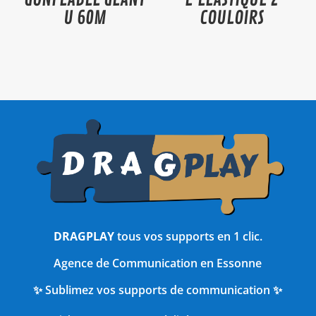
U 60M
COULOIRS
DRAGPLAY
tous vos supports en 1 clic.
Agence de Communication en Essonne
✨ Sublimez vos supports de communication ✨