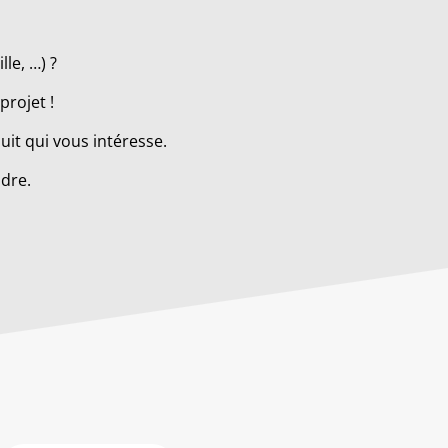
le, …) ?
projet !
it qui vous intéresse.
ndre.