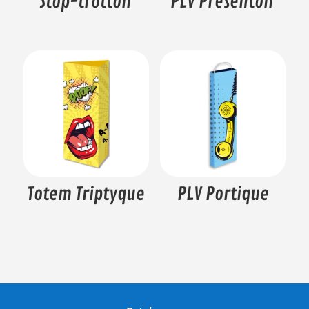
Stop-trottoir
PLV Présentoir
Totem Triptyque
PLV Portique