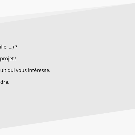
le, …) ?
projet !
it qui vous intéresse.
ndre.