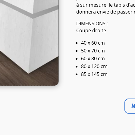
à sur mesure, le tapis d’acc
donnera envie de passer 
DIMENSIONS :
Coupe droite
40 x 60 cm
50 x 70 cm
60 x 80 cm
80 x 120 cm
85 x 145 cm
N