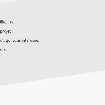
le, …) ?
projet !
it qui vous intéresse.
ndre.